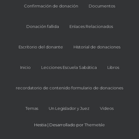
Ó
Confirmación de donación
Documentos
N
Donación fallida
Enlaces Relacionados
Escritorio del donante
Historial de donaciones
Inicio
Lecciones Escuela Sabática
Libros
recordatorio de contenido formulario de donaciones
Temas
Un Legislador y Juez
Videos
Hestia | Desarrollado por
ThemeIsle