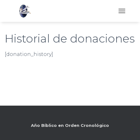
C
A
M
B
Historial de donaciones
I
A
R
[donation_history]
M
O
D
O
D
E
N
A
V
E
G
A
Año Bíblico en Orden Cronológico
C
I