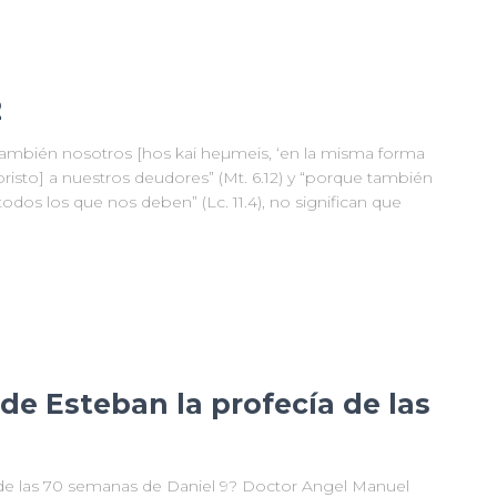
2
también nosotros [hos kai heµmeis, ‘en la misma forma
sto] a nuestros deudores” (Mt. 6.12) y “porque también
dos los que nos deben” (Lc. 11.4), no significan que
 de Esteban la profecía de las
a de las 70 semanas de Daniel 9? Doctor Angel Manuel