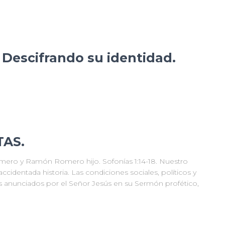
 Descifrando su identidad.
TAS.
o y Ramón Romero hijo. Sofonías 1:14-18. Nuestro
cidentada historia. Las condiciones sociales, políticos y
 anunciados por el Señor Jesús en su Sermón profético,