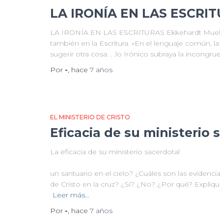
LA IRONÍA EN LAS ESCRI
LA IRONÍA EN LAS ESCRITURAS Ekkehardt Mueller L
también en la Escritura. «En el lenguaje común, la
sugerir otra cosa. . .lo Irónico subraya la incongr
Por
-
, hace
7 años
EL MINISTERIO DE CRISTO
Eficacia de su ministerio 
La eficacia de su ministerio sacerdotal
¿Crees
un santuario en el cielo? ¿Cuáles son las evidenci
de Cristo en la cruz? ¿Sí? ¿No? ¿Por qué? Expli
Leer más…
Por
-
, hace
7 años