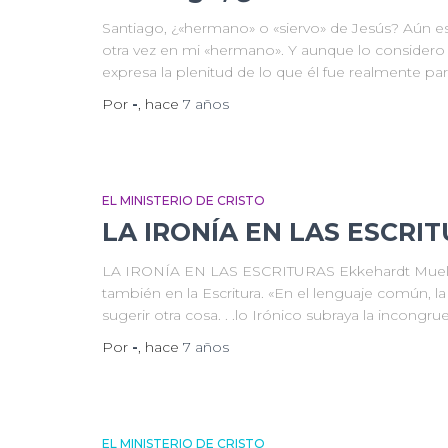
Santiago, ¿«hermano» o «siervo» de Jesús? Aún 
otra vez en mi «hermano». Y aunque lo considero 
expresa la plenitud de lo que él fue realmen­te par
Por
-
, hace
7 años
EL MINISTERIO DE CRISTO
LA IRONÍA EN LAS ESCRI
LA IRONÍA EN LAS ESCRITURAS Ekkehardt Mueller L
también en la Escritura. «En el lenguaje común, la
sugerir otra cosa. . .lo Irónico subraya la incongr
Por
-
, hace
7 años
EL MINISTERIO DE CRISTO