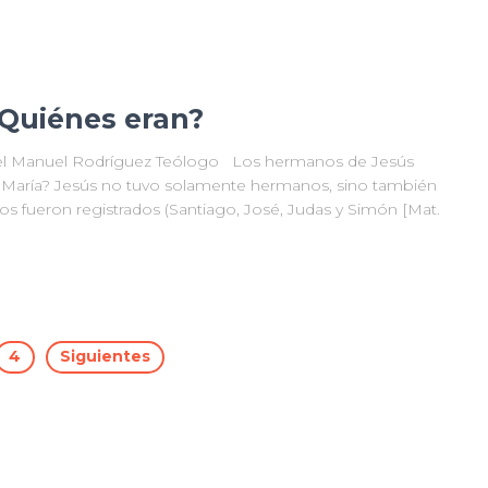
Quiénes eran?
gel Manuel Rodríguez Teólogo Los hermanos de Jesús
 y María? Jesús no tuvo solamente hermanos, sino también
s fueron registrados (Santiago, José, Judas y Simón [Mat.
4
Siguientes