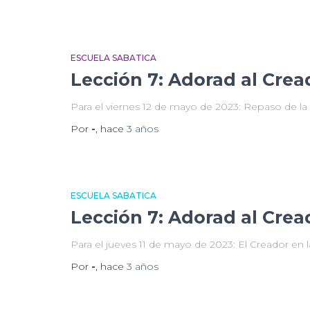
ESCUELA SABATICA
Lección 7: Adorad al Crea
Para el viernes 12 de mayo de 2023: Repaso de la 
Por
-
, hace
3 años
ESCUELA SABATICA
Lección 7: Adorad al Crea
Para el jueves 11 de mayo de 2023: El Creador en l
Por
-
, hace
3 años