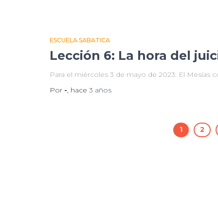
ESCUELA SABATICA
Lección 6: La hora del juic
Para el miércoles 3 de mayo de 2023: El Mesías c
Por
-
, hace
3 años
1
2
Paginación
de
entradas