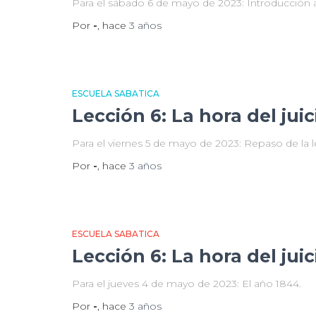
Para el sábado 6 de mayo de 2023: Introducción a 
Por
-
, hace
3 años
ESCUELA SABATICA
Lección 6: La hora del juic
Para el viernes 5 de mayo de 2023: Repaso de la l
Por
-
, hace
3 años
ESCUELA SABATICA
Lección 6: La hora del juic
Para el jueves 4 de mayo de 2023: El año 1844.
Por
-
, hace
3 años