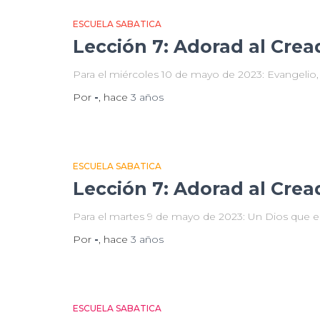
ESCUELA SABATICA
Lección 7: Adorad al Crea
Para el miércoles 10 de mayo de 2023: Evangelio, j
Por
-
, hace
3 años
ESCUELA SABATICA
Lección 7: Adorad al Crea
Para el martes 9 de mayo de 2023: Un Dios que e
Por
-
, hace
3 años
ESCUELA SABATICA