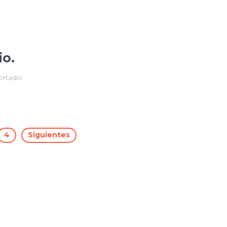
io.
ortado.
4
Siguientes