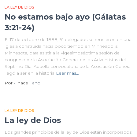
LA LEY DE DIOS
No estamos bajo ayo (Gálatas
3:21-24)
El 17 de octubre de 1888, 91 delegados se reunieron en una
iglesia construida hacía poco tiempo en Minneapolis,
Minnesota, para asistir a la vigesimoséptima sesión del
congreso de la Asociación General de los Adventistas del
Séptimo Día. Aquella convocatoria de la Asociación General
llegó a ser en la historia
Leer más…
Por
-
, hace
1 año
LA LEY DE DIOS
La ley de Dios
Los grandes principios de la ley de Dios están incorporados