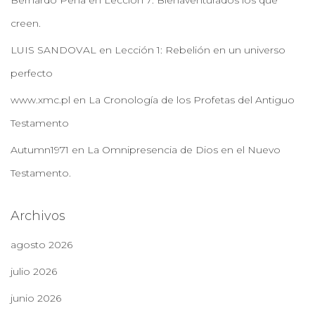
Bernardo Pena
en
Lección 7: Bienaventurados los que
creen.
LUIS SANDOVAL
en
Lección 1: Rebelión en un universo
perfecto
www.xmc.pl
en
La Cronología de los Profetas del Antiguo
Testamento
Autumn1971
en
La Omnipresencia de Dios en el Nuevo
Testamento.
Archivos
agosto 2026
julio 2026
junio 2026