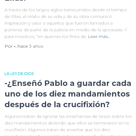
A través de los largos siglos transcurridos desde el tiempo
de Elías, el relato de su vida y de su obra comunicó
inspiración y valor a aquellos que fueron llamados a
ponerse de parte de la justicia en medio de la apostasía. Y
para nosotros, “en quienes los fines de
Leer más…
Por
-
, hace
3 años
LA LEY DE DIOS
-¿
Enseñó Pablo a guardar cada
uno de los diez mandamientos
después de la crucifixión?
Algunos tratan de ignorar las enseñanzas de Jesús sobre los
diez mandamientos diciendo que ellos se terminaron en la
crucifixión. Algunos tratan de enseñar que los diez