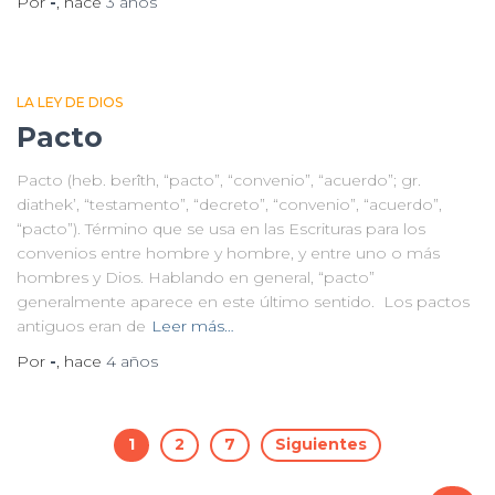
Por
-
, hace
3 años
LA LEY DE DIOS
Pacto
Pacto (heb. berîth, “pacto”, “convenio”, “acuerdo”; gr.
diathek’, “testamento”, “decreto”, “convenio”, “acuerdo”,
“pacto”). Término que se usa en las Escrituras para los
convenios entre hombre y hombre, y entre uno o más
hombres y Dios. Hablando en general, “pacto”
generalmente aparece en este último sentido. Los pactos
antiguos eran de
Leer más…
Por
-
, hace
4 años
Paginación
1
2
7
Siguientes