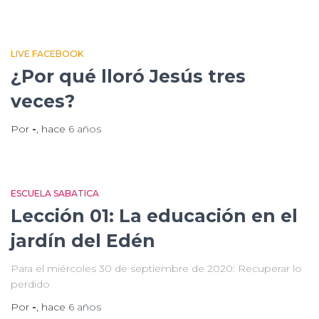
LIVE FACEBOOK
¿Por qué lloró Jesús tres
veces?
Por
-
, hace
6 años
ESCUELA SABATICA
Lección 01: La educación en el
jardín del Edén
Para el miércoles 30 de septiembre de 2020: Recuperar lo
perdido
Por
-
, hace
6 años