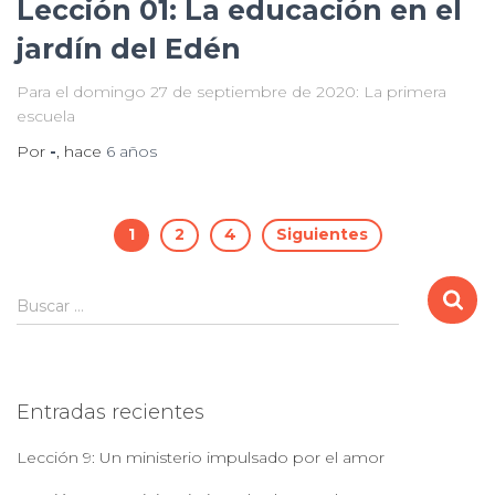
Lección 01: La educación en el
jardín del Edén
Para el domingo 27 de septiembre de 2020: La primera
escuela
Por
-
, hace
6 años
Paginación
1
2
4
Siguientes
de
B
Buscar …
u
entradas
s
c
a
Entradas recientes
r
:
Lección 9: Un ministerio impulsado por el amor