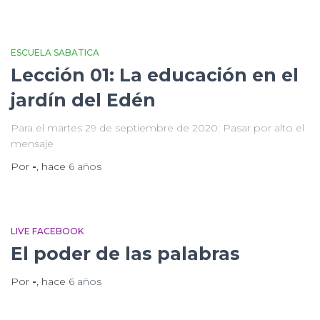
ESCUELA SABATICA
Lección 01: La educación en el
jardín del Edén
Para el martes 29 de septiembre de 2020: Pasar por alto el
mensaje
Por
-
, hace
6 años
LIVE FACEBOOK
El poder de las palabras
Por
-
, hace
6 años