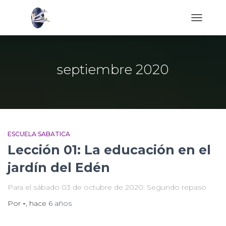
CAMBIAR
MODO
DE
NAVEGA
septiembre 2020
ESCUELA SABATICA
Lección 01: La educación en el
jardín del Edén
Para el sábado 03 de octubre de 2020: Segundo repaso
Por
-
, hace
6 años