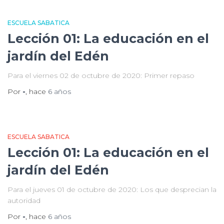
ESCUELA SABATICA
Lección 01: La educación en el
jardín del Edén
Para el viernes 02 de octubre de 2020: Primer repaso
Por
-
, hace
6 años
ESCUELA SABATICA
Lección 01: La educación en el
jardín del Edén
Para el jueves 01 de octubre de 2020: Los que desprecian la
autoridad
Por
-
, hace
6 años