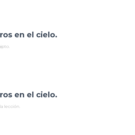
os en el cielo.
ipto.
os en el cielo.
a lección.