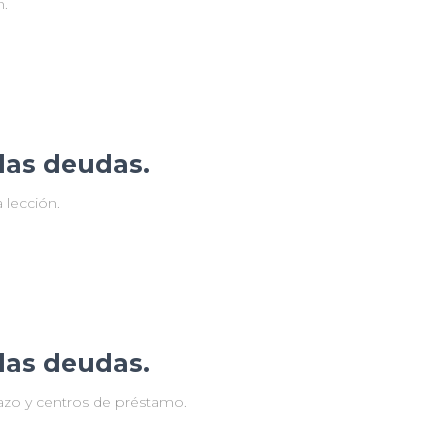
n.
las deudas.
 lección.
las deudas.
lazo y centros de préstamo.