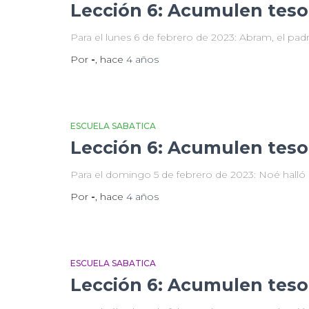
Lección 6: Acumulen tesor
Para el lunes 6 de febrero de 2023: Abram, el padre
Por
-
, hace
4 años
ESCUELA SABATICA
Lección 6: Acumulen tesor
Para el domingo 5 de febrero de 2023: Noé halló g
Por
-
, hace
4 años
ESCUELA SABATICA
Lección 6: Acumulen tesor