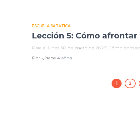
ESCUELA SABATICA
Lección 5: Cómo afrontar
Para el lunes 30 de enero de 2023: Cómo conseg
Por
-
, hace
4 años
1
2
Paginación
de
entradas