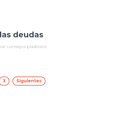
 las deudas
uir consejos piadosos.
3
Siguientes