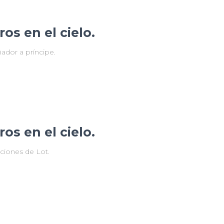
os en el cielo.
ador a príncipe.
os en el cielo.
cciones de Lot.