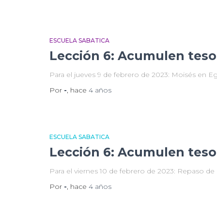
ESCUELA SABATICA
Lección 6: Acumulen tesor
Para el jueves 9 de febrero de 2023: Moisés en Eg
Por
-
, hace
4 años
ESCUELA SABATICA
Lección 6: Acumulen tesor
Para el viernes 10 de febrero de 2023: Repaso de l
Por
-
, hace
4 años