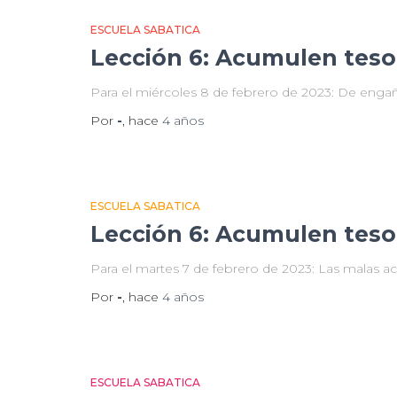
ESCUELA SABATICA
Lección 6: Acumulen tesor
Para el miércoles 8 de febrero de 2023: De engañ
Por
-
, hace
4 años
ESCUELA SABATICA
Lección 6: Acumulen tesor
Para el martes 7 de febrero de 2023: Las malas a
Por
-
, hace
4 años
ESCUELA SABATICA