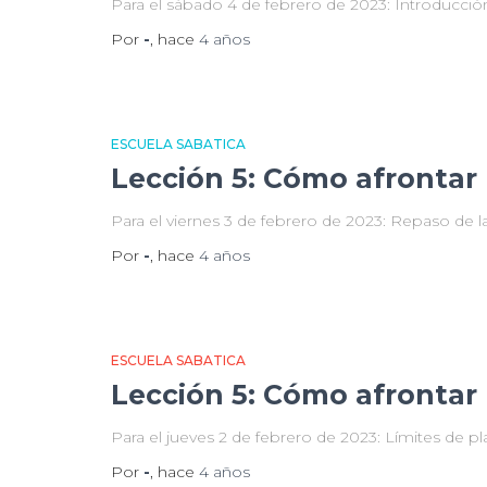
Para el sábado 4 de febrero de 2023: Introducció
Por
-
, hace
4 años
ESCUELA SABATICA
Lección 5: Cómo afrontar 
Para el viernes 3 de febrero de 2023: Repaso de la
Por
-
, hace
4 años
ESCUELA SABATICA
Lección 5: Cómo afrontar 
Para el jueves 2 de febrero de 2023: Límites de p
Por
-
, hace
4 años