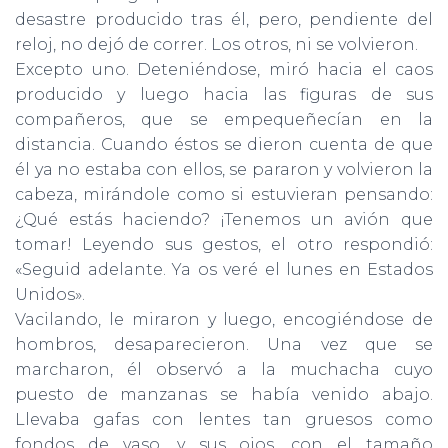
Ó
desastre producido tras él, pero, pendiente del
N
reloj, no dejó de correr. Los otros, ni se volvieron.
Excepto uno. Deteniéndose, miró hacia el caos
producido y luego hacia las figuras de sus
compañeros, que se empequeñecían en la
distancia. Cuando éstos se dieron cuenta de que
él ya no estaba con ellos, se pararon y volvieron la
cabeza, mirándole como si estuvieran pensando:
¿Qué estás haciendo? ¡Tenemos un avión que
tomar! Leyendo sus gestos, el otro respondió:
«Seguid adelante. Ya os veré el lunes en Estados
Unidos».
Vacilando, le miraron y luego, encogiéndose de
hombros, desaparecieron. Una vez que se
marcharon, él observó a la muchacha cuyo
puesto de manzanas se había venido abajo.
Llevaba gafas con lentes tan gruesos como
fondos de vaso, y sus ojos, con el tamaño