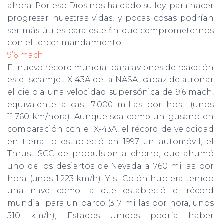
ahora. Por eso Dios nos ha dado su ley, para hacer
progresar nues­tras vidas, y pocas cosas podrían
ser más útiles para este fin que comprometernos
con el tercer mandamiento.
9’6 mach
El nuevo récord mundial para aviones de reacción
es el scramjet X-43A de la NASA, capaz de atronar
el cielo a una velocidad super­sónica de 9’6 mach,
equivalente a casi 7.000 millas por hora (unos
11.760 km/hora). Aunque sea como un gusano en
comparación con el X-43A, el récord de velocidad
en tierra lo estableció en 1997 un automóvil, el
Thrust SCC de propulsión a chorro, que ahumó
uno de los desiertos de Nevada a 760 millas por
hora (unos 1.223 km/h). Y si Colón hubiera tenido
una nave como la que estableció el ré­cord
mundial para un barco (317 millas por hora, unos
510 km/h), Estados Unidos podría haber