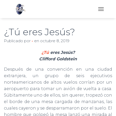
C
A
M
B
¿Tú eres Jesús?
I
A
Publicado por
-
en
octubre 8, 2019
R
M
¿Tú
eres Jesús?
O
D
Clifford Goldstein
O
D
Después de una convención en una ciudad
E
extranjera, un grupo de seis ejecutivos
N
norteamericanos de altos vuelos corrían por un
A
V
aeropuerto para tomar un avión de vuelta a casa.
E
Súbitamente uno de ellos, sin querer, tropezó con
G
el borde de una mesa cargada de manzanas, las
A
C
cuales cayeron y se desparramaron por el suelo. El
I
hombre que golpeó la mesa lanzó una mirada al