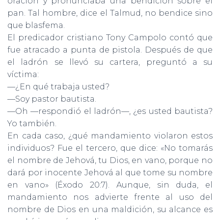
oración y pronunciaba una bendición sobre el
pan. Tal hombre, dice el Talmud, no bendice sino
que blasfema.
El predicador cristiano Tony Campolo contó que
fue atracado a punta de pistola. Después de que
el ladrón se llevó su cartera, preguntó a su
víctima:
—¿En qué trabaja usted?
—Soy pastor bautista.
—Oh —respondió el ladrón—, ¿es usted bautista?
Yo también.
En cada caso, ¿qué mandamiento violaron estos
individuos? Fue el tercero, que dice: «No tomarás
el nombre de Jehová, tu Dios, en vano, porque no
dará por inocente Jehová al que tome su nombre
en vano» (Éxodo 20:7). Aunque, sin duda, el
mandamiento nos advierte frente al uso del
nombre de Dios en una maldición, su alcance es