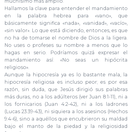
muchísimo más amplio.
Hallamos la clave para entender el mandamiento
en la palabra hebrea para «vano», que
básicamente significa «nada», «vanidad», «vacío»,
«sin valor». Lo que está diciendo, entonces, es que
no ha de tomarse el nombre de Dios a la ligera.
No uses o profeses su nombre a menos que lo
hagas en serio. Podríamos quizá expresar el
mandamiento así: «No seas un hipócrita
religioso».
Aunque la hipocresía ya es lo bastante mala, la
hipocresía reli­giosa es incluso peor; es por esa
razón, sin duda, que Jesús dirigió sus palabras
más duras, no a los adúlteros (ver Juan 8:1-11), ni a
los fornicarios (Juan 4:2-42), ni a los ladrones
(Lucas 23:39-43), ni siquiera a los asesinos (Hechos
9:4-6), sino a aquéllos que en­cubrieron su maldad
bajo el manto de la piedad y la religiosidad