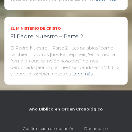
EL MINISTERIO DE CRISTO
El Padre Nuestro – Parte 2
El Padre Nuestro – Parte 2 Las palabras “como
también nosotros [hos kai heµmeis, ‘en la misma
forma en que también nosotros’] hemos
perdonado [aoristo] a nuestros deudores” (Mt. 6.12)
y “porque también nosotros
Leer más…
Año Bíblico en Orden Cronológico
Confirmación de donación
Documentos