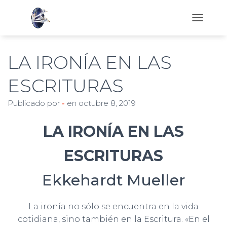
C
A
M
B
LA IRONÍA EN LAS
I
A
ESCRITURAS
R
M
Publicado por
-
en
octubre 8, 2019
O
D
O
LA IRONÍA EN LAS
D
E
ESCRITURAS
N
A
V
Ekkehardt Mueller
E
G
A
La ironía no sólo se encuentra en la vida
C
cotidiana, sino también en la Escritura. «En el
I