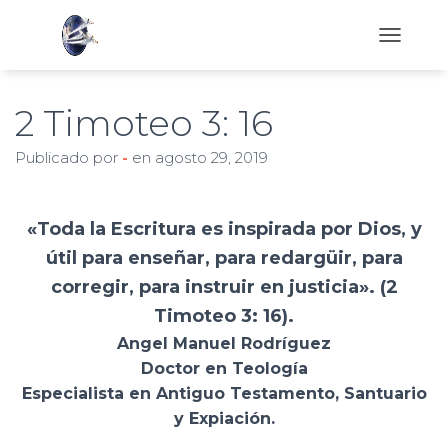
C
A
M
B
2 Timoteo 3: 16
I
A
Publicado por
-
en
agosto 29, 2019
R
M
O
D
«Toda la Escritura es inspirada por Dios, y
O
útil para enseñar, para redargüir, para
D
E
corregir, para instruir en justicia». (2
N
Timoteo 3: 16).
A
V
Angel Manuel Rodríguez
E
Doctor en Teología
G
Especialista en Antiguo Testamento, Santuario
A
C
y Expiación.
I