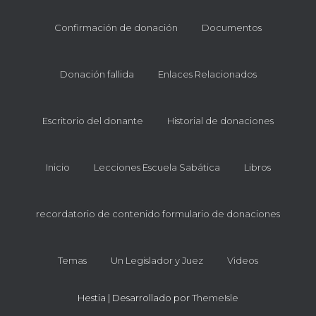
Confirmación de donación
Documentos
Donación fallida
Enlaces Relacionados
Escritorio del donante
Historial de donaciones
Inicio
Lecciones Escuela Sabática
Libros
recordatorio de contenido formulario de donaciones
Temas
Un Legislador y Juez
Videos
Hestia | Desarrollado por
ThemeIsle