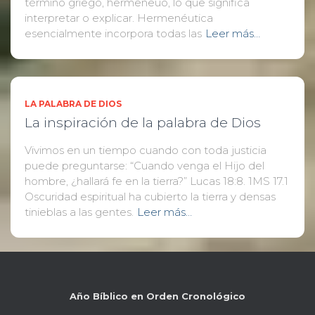
término griego, hermeneuo, lo que significa
interpretar o explicar. Hermenéutica
esencialmente incorpora todas las
Leer más…
LA PALABRA DE DIOS
La inspiración de la palabra de Dios
Vivimos en un tiempo cuando con toda justicia
puede preguntarse: “Cuando venga el Hijo del
hombre, ¿hallará fe en la tierra?” Lucas 18:8. 1MS 17.1
Oscuridad espiritual ha cubierto la tierra y densas
tinieblas a las gentes.
Leer más…
Año Bíblico en Orden Cronológico