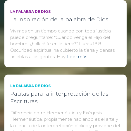
LA PALABRA DE DIOS
La inspiración de la palabra de Dios
Vivimos en un tiempo cuando con toda justicia
puede preguntarse: “Cuando venga el Hijo del
hombre, ¿hallará fe en la tierra?” Lucas 18:8 .
Oscuridad espiritual ha cubierto la tierra y densas
tinieblas a las gentes. Hay
Leer más…
LA PALABRA DE DIOS
Pautas para la interpretación de las
Escrituras
Diferencia entre Hermenéutica y Exégesis.
Hermenéutica, propiamente hablando es el arte y
la ciencia de la interpretación bíblica y proviene del