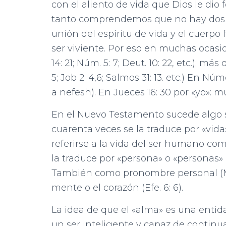
con el aliento de vida que Dios le dio 
tanto comprendemos que no hay dos en
unión del espíritu de vida y el cuerpo f
ser viviente. Por eso en muchas ocasi
14: 21; Núm. 5: 7; Deut. 10: 22, etc.); más
5; Job 2: 4,6; Salmos 31: 13. etc.) En 
a nefesh). En Jueces 16: 30 por «yo»: m
En el Nuevo Testamento sucede algo si
cuarenta veces se la traduce por «vida» 
referirse a la vida del ser humano com
la traduce por «persona» o «personas» (Hec
También como pronombre personal (Mat. 
mente o el corazón (Efe. 6: 6).
La idea de que el «alma» es una entid
un ser inteligente y capaz de continu