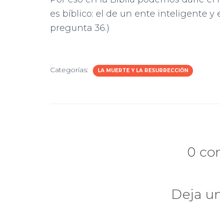
es bíblico: el de un ente inteligente y 
pregunta 36.)
Categorías:
LA MUERTE Y LA RESURRECCIÓN
0 co
Deja u