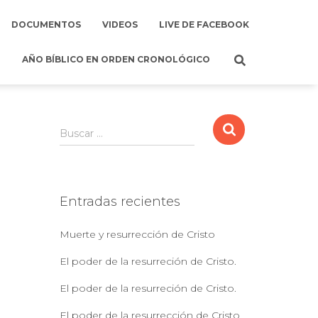
DOCUMENTOS
VIDEOS
LIVE DE FACEBOOK
AÑO BÍBLICO EN ORDEN CRONOLÓGICO
B
Buscar …
u
s
c
a
Entradas recientes
r
:
Muerte y resurrección de Cristo
El poder de la resurreción de Cristo.
El poder de la resurreción de Cristo.
El poder de la resurrección de Cristo