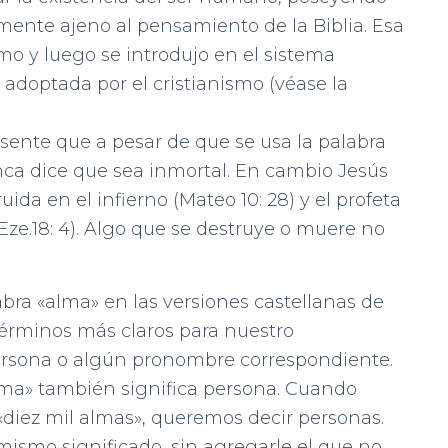
lmente ajeno al pensamiento de la Biblia. Esa
mo y luego se introdujo en el sistema
 adoptada por el cristianismo (véase la
esente que a pesar de que se usa la palabra
nca dice que sea inmortal. En cambio Jesús
ida en el infierno (Mateo 10: 28) y el profeta
Eze.18: 4). Algo que se destruye o muere no
bra «alma» en las versiones castellanas de
 términos más claros para nuestro
persona o algún pronombre correspondiente.
lma» también significa persona. Cuando
diez mil almas», queremos decir personas.
mismo significado, sin agregarle el que no