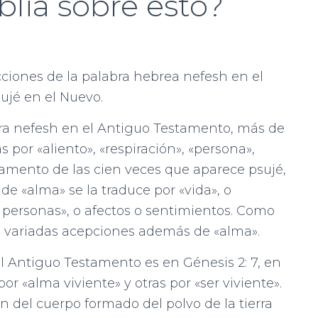
blia sobre esto?
cciones de la palabra hebrea nefesh en el
ujé en el Nuevo.
bra nefesh en el Antiguo Testamento, más de
s por «aliento», «respiración», «persona»,
amento de las cien veces que aparece psujé,
 «alma» se la traduce por «vida», o
 o personas», o afectos o sentimientos. Como
n variadas acepciones además de «alma».
l Antiguo Testamento es en Génesis 2: 7, en
r «alma viviente» y otras por «ser viviente».
ón del cuerpo formado del polvo de la tierra