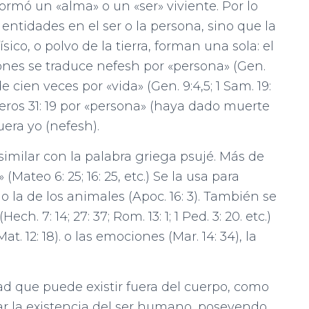
formó un «alma» o un «ser» viviente. Por lo
tidades en el ser o la persona, sino que la
ísico, o polvo de la tierra, forman una sola: el
ones se traduce nefesh por «persona» (Gen.
 de cien veces por «vida» (Gen. 9:4,5; 1 Sam. 19:
Números 31: 19 por «persona» (haya dado muerte
uera yo (nefesh).
milar con la palabra griega psujé. Más de
(Mateo 6: 25; 16: 25, etc.) Se la usa para
o la de los animales (Apoc. 16: 3). También se
h. 7: 14; 27: 37; Rom. 13: 1; 1 Ped. 3: 20. etc.)
12: 18). o las emociones (Mar. 14: 34), la
ad que puede existir fuera del cuerpo, como
ar la existencia del ser humano, poseyendo