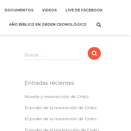
DOCUMENTOS
VIDEOS
LIVE DE FACEBOOK
AÑO BÍBLICO EN ORDEN CRONOLÓGICO
B
Buscar …
u
s
c
a
Entradas recientes
r
:
Muerte y resurrección de Cristo
El poder de la resurreción de Cristo.
El poder de la resurreción de Cristo.
El poder de la resurrección de Cristo