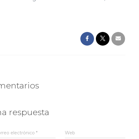
mentarios
na respuesta
rreo electrónico
*
Web