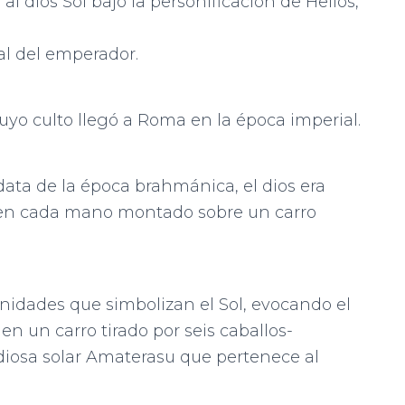
 dios Sol bajo la personificación de Helios,
 al del emperador.
 cuyo culto llegó a Roma en la época imperial.
, data de la época brahmánica, el dios era
 en cada mano montado sobre un carro
nidades que simbolizan el Sol, evocando el
 en un carro tirado por seis caballos-
diosa solar Amaterasu que pertenece al