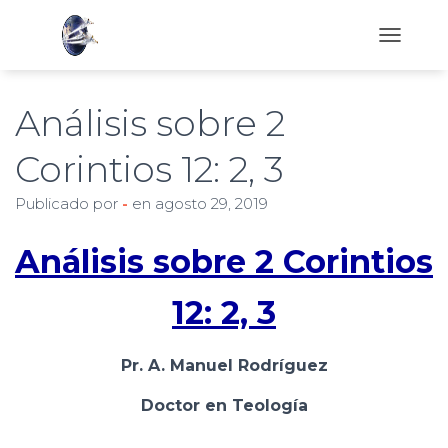
C
A
M
B
Análisis sobre 2
I
A
Corintios 12: 2, 3
R
M
Publicado por
-
en
agosto 29, 2019
O
D
O
Análisis sobre 2 Corintios
D
E
N
12: 2, 3
A
V
E
Pr. A. Manuel Rodríguez
G
A
Doctor en Teología
C
I