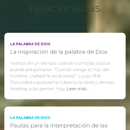
relacionadas
LA PALABRA DE DIOS
La inspiración de la palabra de Dios
Vivimos en un tiempo cuando con toda justicia
puede preguntarse: “Cuando venga el Hijo del
hombre, ¿hallará fe en la tierra?” Lucas 18:8 .
Oscuridad espiritual ha cubierto la tierra y densas
tinieblas a las gentes. Hay
Leer más…
LA PALABRA DE DIOS
Pautas para la interpretación de las