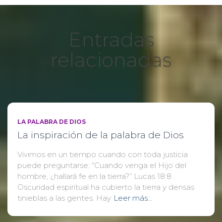
Entradas
relacionadas
LA PALABRA DE DIOS
La inspiración de la palabra de Dios
Vivimos en un tiempo cuando con toda justicia
puede preguntarse: “Cuando venga el Hijo del
hombre, ¿hallará fe en la tierra?” Lucas 18:8 .
Oscuridad espiritual ha cubierto la tierra y densas
tinieblas a las gentes. Hay
Leer más…