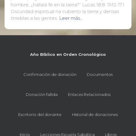
hombre, ¿hallará fe en la tierra?” Lucas 18:8. 1MS 17.1
Oscuridad espiritual ha cubierto la tierra y densas
tinieblas a las gentes.
Leer más…
Año Bíblico en Orden Cronológico
Confirmación de donación
Documentos
Donación fallida
Enlaces Relacionados
Escritorio del donante
Historial de donaciones
Inicio
Lecciones Escuela Sabática
Libros