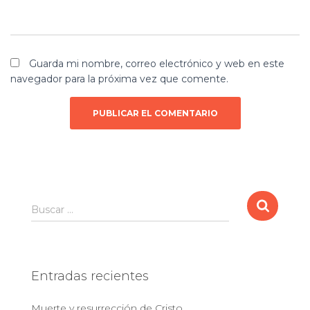
Guarda mi nombre, correo electrónico y web en este
navegador para la próxima vez que comente.
B
Buscar …
u
s
c
a
Entradas recientes
r
:
Muerte y resurrección de Cristo