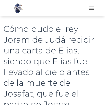
C
A
M
B
Cómo pudo el rey
I
A
Joram de Judá recibir
R
M
una carta de Elías,
O
D
O
siendo que Elías fue
D
E
llevado al cielo antes
N
A
V
de la muerte de
E
G
Josafat, que fue el
A
C
padre de Joram
I