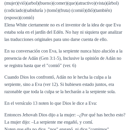
(mujer)(vió)(arbol)(bueno)(comer)(que)(atractivo)(vista)(árbol)
(codiciado)(sabiduría ) (tomó)(fruta) (comió)(dió)(también)
(esposo)(comió)
Elena White ciertamente no es el inventor de la idea de que Eva
estaba sola en el jardín del Edén. No hay ni siquiera que analizar
las traducciones originales para uno darse cuenta de ello.
En su conversación con Eva, la serpiente nunca hizo alución a la
presencia de Adán (Gen 3:1-5), Inclusive la opinión de Adán no
se registra hasta que el "comió" (ver. 6)
Cuando Dios los confrontó, Adán no le hecha la culpa a la
serpiente, sino a Eva (ver 12). Si hubiesen estado juntos, era
razonable que toda la culpa se la hecharán a la serpiente sola.
En el versículo 13 noten lo que Dios le dice a Eva:
Entonces Jehovah Dios dijo a la mujer: –¿Por qué has hecho esto?
La mujer dijo: –La serpiente me engañó, y comí.
Noten que ella no dice, "nos" enganó, ni dice "comimos".