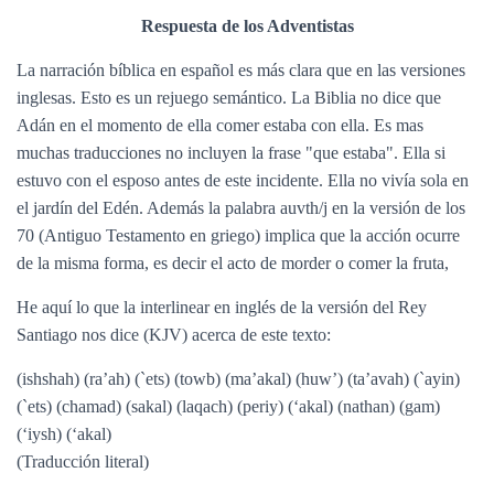
Respuesta de los Adventistas
La narración bíblica en español es más clara que en las versiones
inglesas. Esto es un rejuego semántico. La Biblia no dice que
Adán en el momento de ella comer estaba con ella. Es mas
muchas traducciones no incluyen la frase "que estaba". Ella si
estuvo con el esposo antes de este incidente. Ella no vivía sola en
el jardín del Edén. Además la palabra auvth/j en la versión de los
70 (Antiguo Testamento en griego) implica que la acción ocurre
de la misma forma, es decir el acto de morder o comer la fruta,
He aquí lo que la interlinear en inglés de la versión del Rey
Santiago nos dice (KJV) acerca de este texto:
(ishshah) (ra’ah) (`ets) (towb) (ma’akal) (huw’) (ta’avah) (`ayin)
(`ets) (chamad) (sakal) (laqach) (periy) (‘akal) (nathan) (gam)
(‘iysh) (‘akal)
(Traducción literal)