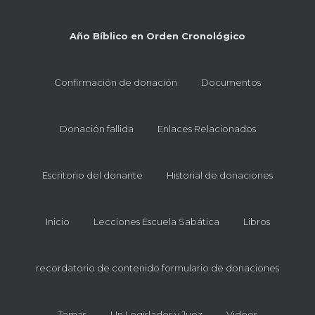
Año Bíblico en Orden Cronológico
Confirmación de donación
Documentos
Donación fallida
Enlaces Relacionados
Escritorio del donante
Historial de donaciones
Inicio
Lecciones Escuela Sabática
Libros
recordatorio de contenido formulario de donaciones
Temas
Un Legislador y Juez
Videos