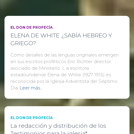
EL DON DE PROFECÍA
ELENA DE WHITE ¿SABÍA HEBREO Y
GRIEGO?
Cómo detalles de las lenguas originales emergen
en sus escritos proféticos Eric Richter director
asociado de Ministerio. L a escritora
estadounidense Elena de White (1927 1915) es
reconocida por la Iglesia Adventista del Séptimo
Día
Leer más…
EL DON DE PROFECÍA
La redacción y distribución de los
Testimonios para la iglesia*