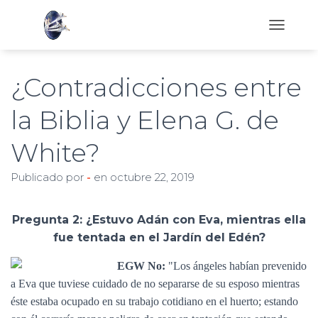
C
A
M
B
¿Contradicciones entre
I
A
la Biblia y Elena G. de
R
M
White?
O
D
O
Publicado por
-
en
octubre 22, 2019
D
E
N
Pregunta 2: ¿Estuvo Adán con Eva, mientras ella
A
fue tentada en el Jardín del Edén?
V
E
EGW No:
"Los ángeles habían prevenido
G
A
a Eva que tuviese cuidado de no separarse de su esposo mientras
C
éste estaba ocupado en su trabajo cotidiano en el huerto; estando
I