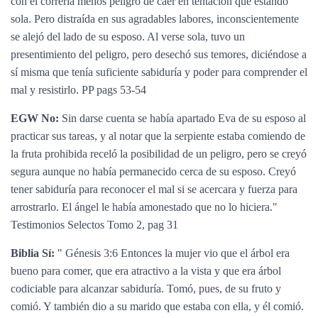
con él correría menos peligro de caer en tentación que estando
Ó
N
sola. Pero distraída en sus agradables labores, inconscientemente
se alejó del lado de su esposo. Al verse sola, tuvo un
presentimiento del peligro, pero desechó sus temores, diciéndose a
sí misma que tenía suficiente sabiduría y poder para comprender el
mal y resistirlo. PP pags 53-54
EGW No:
Sin darse cuenta se había apartado Eva de su esposo al
practicar sus tareas, y al notar que la serpiente estaba comiendo de
la fruta prohibida receló la posibilidad de un peligro, pero se creyó
segura aunque no había permanecido cerca de su esposo. Creyó
tener sabiduría para reconocer el mal si se acercara y fuerza para
arrostrarlo. El ángel le había amonestado que no lo hiciera."
Testimonios Selectos Tomo 2, pag 31
Biblia Sí:
" Génesis 3:6 Entonces la mujer vio que el árbol era
bueno para comer, que era atractivo a la vista y que era árbol
codiciable para alcanzar sabiduría. Tomó, pues, de su fruto y
comió. Y también dio a su marido que estaba con ella, y él comió.