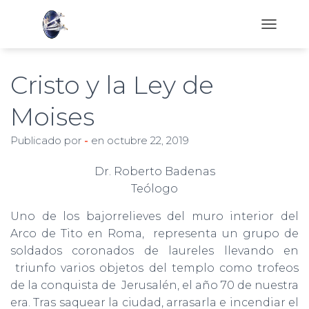
C
A
M
B
Cristo y la Ley de
I
A
Moises
R
M
Publicado por
-
en
octubre 22, 2019
O
D
O
Dr. Roberto Badenas
D
Teólogo
E
N
Uno de los bajorrelieves del muro interior del
A
V
Arco de Tito en Roma, representa un grupo de
E
soldados coronados de laureles llevando en
G
triunfo varios objetos del templo como trofeos
A
de la conquista de Jerusalén, el año 70 de nuestra
C
I
era. Tras saquear la ciudad, arrasarla e incendiar el