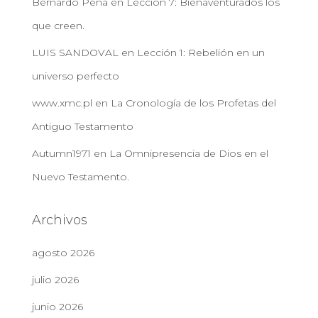
Bernardo Pena
en
Lección 7: Bienaventurados los
que creen.
LUIS SANDOVAL
en
Lección 1: Rebelión en un
universo perfecto
www.xmc.pl
en
La Cronología de los Profetas del
Antiguo Testamento
Autumn1971
en
La Omnipresencia de Dios en el
Nuevo Testamento.
Archivos
agosto 2026
julio 2026
junio 2026