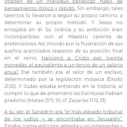
imagen de un individuo perspicaz, hábil, de
pensamiento lógico y rápido.
Sin embargo, tales
talentos lo llevaron a seguir su propio camino, a
determinar su propio método. Y Jesús no
encajaba en él. Su codicia y su ambición eran
incompatibles con el Maestro carente de
pretensiones. Así, movido por la frustración de sus
sueños acariciados respecto de su posición final
en el reino,
traicionó a Cristo por treinta
monedas, el equivalente a un tercio de un salario
anual
. Ese también era el valor de un esclavo,
determinado por la legislación mosaica (Éxodo
21:32). Y Judas estaba entrando en la historia, al
cumplir lo que de antemano las Escrituras habían
predicho (Mateo 27:9, 10; cf. Zacarías 11:12, 13).
A su vez, el Sanedrín era “el más elevado tribunal
de los judíos, y se encontraba en Jerusalén”.
Estaba compuesto por setenta y un integrantes
y