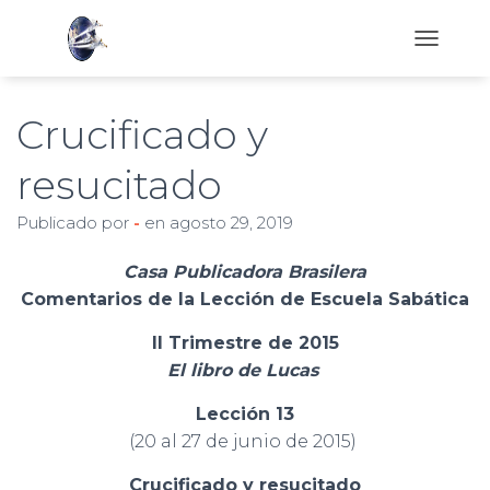
C
A
M
B
Crucificado y
I
A
resucitado
R
M
Publicado por
-
en
agosto 29, 2019
O
D
O
Casa Publicadora Brasilera
D
Comentarios de la Lección de Escuela Sabática
E
N
II Trimestre de 2015
A
V
El libro de Lucas
E
G
Lección 13
A
(20 al 27 de junio de 2015)
C
I
Crucificado y resucitado