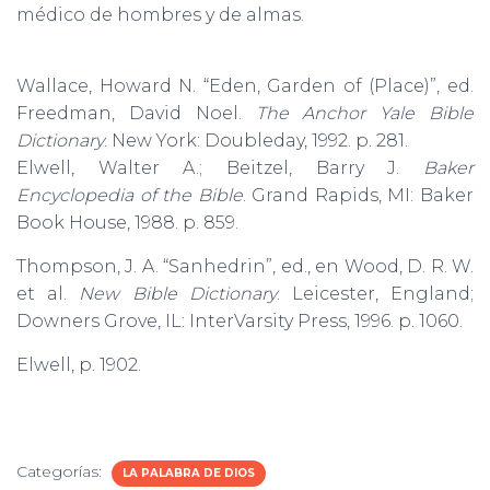
médico de hombres y de almas.
Wallace, Howard N. “Eden, Garden of (Place)”, ed.
Freedman, David Noel.
The Anchor Yale Bible
Dictionary
. New York: Doubleday, 1992. p. 281.
Elwell, Walter A.; Beitzel, Barry J.
Baker
Encyclopedia of the Bible
. Grand Rapids, MI: Baker
Book House, 1988. p. 859.
Thompson, J. A. “Sanhedrin”, ed., en Wood, D. R. W.
et al.
New Bible Dictionary
. Leicester, England;
Downers Grove, IL: InterVarsity Press, 1996. p. 1060.
Elwell, p. 1902.
Categorías:
LA PALABRA DE DIOS