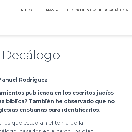
INICIO
TEMAS
LECCIONES ESCUELA SABÁTICA
l Decálogo
Manuel Rodríguez
amientos publicada en los escritos judíos
era bíblica? También he observado que no
esias cristianas para identificarlos.
 los que estudian el tema de la
álogo, basados en el texto, los diez