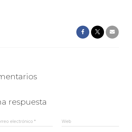
mentarios
na respuesta
rreo electrónico
*
Web