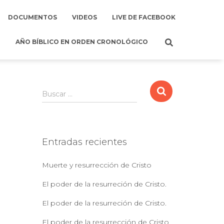
DOCUMENTOS
VIDEOS
LIVE DE FACEBOOK
AÑO BÍBLICO EN ORDEN CRONOLÓGICO
B
Buscar …
u
s
c
a
Entradas recientes
r
:
Muerte y resurrección de Cristo
El poder de la resurreción de Cristo.
El poder de la resurreción de Cristo.
El poder de la resurrección de Cristo