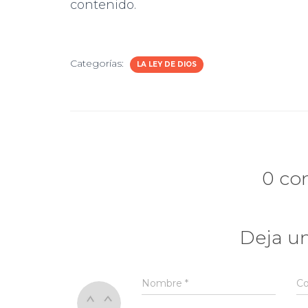
contenido.
Categorías:
LA LEY DE DIOS
0 co
Deja u
Nombre
*
Co