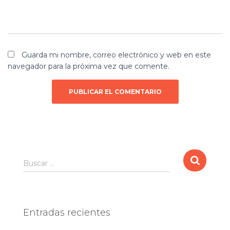
Guarda mi nombre, correo electrónico y web en este
navegador para la próxima vez que comente.
B
Buscar …
u
s
c
a
Entradas recientes
r
: