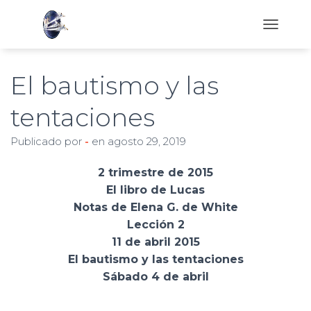
C
A
M
B
El bautismo y las
I
A
tentaciones
R
M
Publicado por
-
en
agosto 29, 2019
O
D
O
2 trimestre de 2015
D
El libro de Lucas
E
Notas de Elena G. de White
N
A
Lección 2
V
11 de abril 2015
E
El bautismo y las tentaciones
G
A
Sábado 4 de abril
C
I