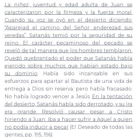
Ó
La niñez, juventud y edad adulta de Juan se
N
caracterizaron por la firmeza y la fuerza moral.
Cuando su voz se oyó en el desierto diciendo:
“Aparejad el camino del Señor, enderezad sus
veredas”, Satanás temió por la seguridad de su
reino. El carácter pecaminoso del pecado se
reveló de tal manera que los hombres temblaron.
Quedó quebrantado el poder que Satanás había
ejercido sobre muchos que habían estado bajo
su dominio
. Había sido incansable en sus
esfuerzos para apartar al Bautista de una vida de
entrega a Dios sin reserva; pero había fracasado.
No había logrado vencer a Jesús.
En la tentación
del desierto, Satanás había sido derrotado, y su ira
era grande. Resolvió causar pesar a Cristo
hiriendo a Juan. Iba a hacer sufrir a Aquel a quien
no podía inducir a pecar
(El Deseado de todas las
gentes, pp. 195, 196).