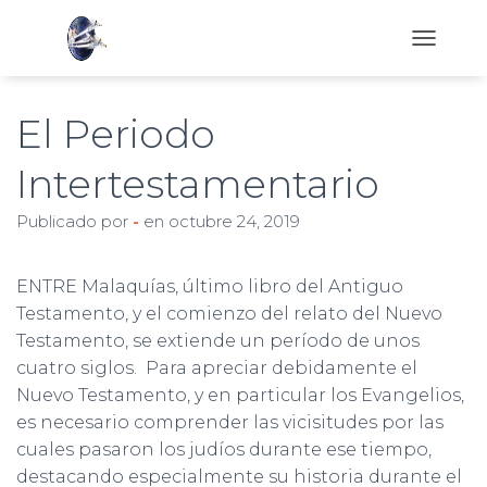
C
A
M
B
El Periodo
I
A
Intertestamentario
R
M
Publicado por
-
en
octubre 24, 2019
O
D
O
D
ENTRE Malaquías, último libro del Antiguo
E
Testamento, y el comienzo del relato del Nuevo
N
Testamento, se extiende un período de unos
A
V
cuatro siglos. Para apreciar debidamente el
E
Nuevo Testamento, y en particular los Evangelios,
G
es necesario comprender las vicisitudes por las
A
cuales pasaron los judíos durante ese tiempo,
C
I
destacando especialmente su historia durante el