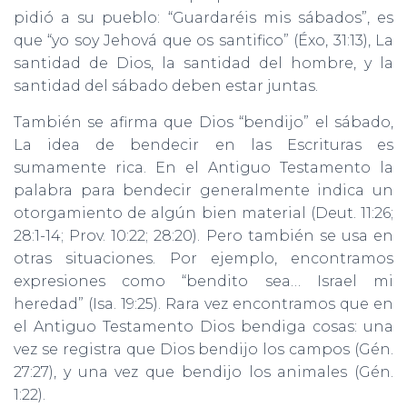
pidió a su pueblo: “Guardaréis mis sábados”, es
que “yo soy Jehová que os santifico” (Éxo, 31:13), La
santidad de Dios, la santidad del hombre, y la
santidad del sábado deben estar juntas.
También se afirma que Dios “bendijo” el sábado,
La idea de bendecir en las Escrituras es
sumamente rica. En el Antiguo Testamento la
palabra para bendecir generalmente indica un
otorgamiento de algún bien material (Deut. 11:26;
28:1-14; Prov. 10:22; 28:20). Pero también se usa en
otras situaciones. Por ejemplo, encontramos
expresiones como “bendito sea… Israel mi
heredad” (Isa. 19:25). Rara vez encontramos que en
el Antiguo Testamento Dios bendiga cosas: una
vez se registra que Dios bendijo los campos (Gén.
27:27), y una vez que bendijo los animales (Gén.
1:22).