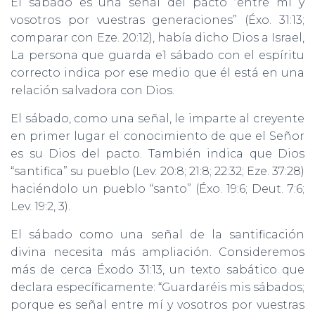
El sábado es una señal del pacto “entre mí y
vosotros por vuestras generaciones” (Éxo. 31:13;
comparar con Eze. 20:12), había dicho Dios a Israel,
La persona que guarda e1 sábado con el espíritu
correcto indica por ese medio que él está en una
relación salvadora con Dios.
El sábado, como una señal, le imparte al creyente
en primer lugar el conocimiento de que el Señor
es su Dios del pacto. También indica que Dios
“santifica” su pueblo (Lev. 20:8; 21:8; 22:32; Eze. 37:28)
haciéndolo un pueblo “santo” (Éxo. 19:6; Deut. 7:6;
Lev. 19:2, 3).
El sábado como una señal de la santificación
divina necesita más ampliación. Consideremos
más de cerca Éxodo 31:13, un texto sabático que
declara específicamente: “Guardaréis mis sábados;
porque es señal entre mí y vosotros por vuestras