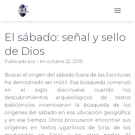
C
A
M
B
El sábado: señal y sello
I
A
de Dios
R
M
Publicado por
-
en
octubre 22, 2019
O
D
O
Buscar el origen del sábado fuera de las Escrituras
D
ha demostrado ser inútil. Esa búsqueda comenzó
E
en el siglo diecinueve cuando los
N
A
descubrimientos arqueológicos de textos
V
babilónicos incentivaron la búsqueda de los
E
orígenes del sábado en esa ubicación geográfica
G
A
y en ese tiempo. Otros procuraron encontrar sus
C
orígenes en textos ugaríticos de Siria, de los
I