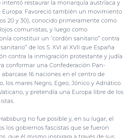
 intentó restaurar la monarquía austríaca y
 de Europa. Favoreció también un movimiento
ños 20 y 30), conocido primeramente como
s Rojos comunistas, y luego como
ía constituir un “cordón sanitario” contra
anitario” de los S. XVI al XVII que España
ón contra la inmigración protestante y judía
hora conformar una Confederación Pan-
 abarcase 16 naciones en el centro de
ico, los mares Negro, Egeo, Jónico y Adriático.
Vaticano, y pretendía una Europa libre de los
stas.
Habsburg no fue posible y, en su lugar, el
 los gobiernos fascistas que se fueron
os, que él mismo inspirara a través de sus