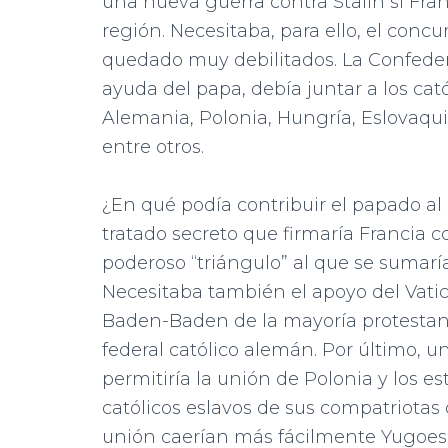
una nueva guerra contra Stalin si Fran
región. Necesitaba, para ello, el conc
quedado muy debilitados. La Confeder
ayuda del papa, debía juntar a los catól
Alemania, Polonia, Hungría, Eslovaquia
entre otros.
¿En qué podía contribuir el papado al
tratado secreto que firmaría Francia c
poderoso “triángulo” al que se sumarí
Necesitaba también el apoyo del Vati
Baden-Baden de la mayoría protestant
federal católico alemán. Por último,
permitiría la unión de Polonia y los es
católicos eslavos de sus compatriotas
unión caerían más fácilmente Yugoes