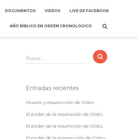
DOCUMENTOS
VIDEOS
LIVE DE FACEBOOK
AÑO BÍBLICO EN ORDEN CRONOLÓGICO
B
Buscar …
u
s
c
a
Entradas recientes
r
:
Muerte y resurrección de Cristo
El poder de la resurreción de Cristo.
El poder de la resurreción de Cristo.
El poder de la resurrección de Cristo