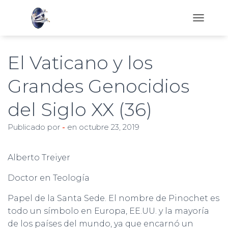
C
A
M
B
El Vaticano y los
I
A
Grandes Genocidios
R
M
del Siglo XX (36)
O
D
O
Publicado por
-
en
octubre 23, 2019
D
E
N
Alberto Treiyer
A
V
Doctor en Teología
E
G
Papel de la Santa Sede. El nombre de Pinochet es
A
C
todo un símbolo en Europa, EE.UU. y la mayoría
I
de los países del mundo, ya que encarnó un