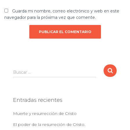
Guarda mi nombre, correo electrónico y web en este
navegador para la próxima vez que comente.
B
Buscar …
u
s
c
a
Entradas recientes
r
:
Muerte y resurrección de Cristo
El poder de la resurreción de Cristo.