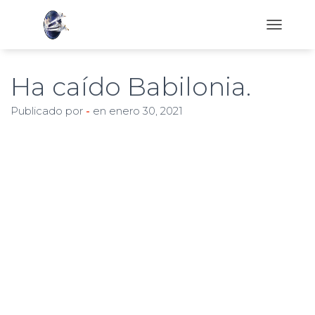
C
A
M
B
Ha caído Babilonia.
I
A
Publicado por
-
en
enero 30, 2021
R
M
O
D
O
D
E
N
A
V
E
G
A
C
I