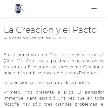
C
A
M
B
La Creación y el Pacto
I
A
Publicado por
-
en
octubre 22, 2019
R
M
O
D
En el principio creó Dios los cielos y la tierra”
O
(Gén. 1:1). Con estas palabras majestuosas se
D
presenta a Dios ante los seres como Creador, a
E
N
quien más tarde conoceremos como Redentor.
A
V
Esta oración contiene cuatro ideas básicas.
E
G
Primero, nos presenta a Dios. El pensador
A
Immanuel Kant escribió una vez que en toda
C
filosofía hay sólo tres grandes problemas: el
I