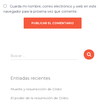
Guarda mi nombre, correo electrónico y web en este
navegador para la próxima vez que comente.
B
Buscar …
u
s
c
a
Entradas recientes
r
:
Muerte y resurrección de Cristo
El poder de la resurreción de Cristo.