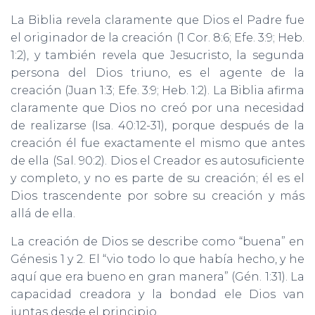
La Biblia revela claramente que Dios el Padre fue
el originador de la creación (1 Cor. 8:6; Efe. 3:9; Heb.
1:2), y también revela que Jesucristo, la segunda
persona del Dios triuno, es el agente de la
creación (Juan 1:3; Efe. 3:9; Heb. 1:2). La Biblia afirma
claramente que Dios no creó por una necesidad
de realizarse (Isa. 40:12-31), porque después de la
creación él fue exactamente el mismo que antes
de ella (Sal. 90:2). Dios el Creador es autosuficiente
y completo, y no es parte de su creación; él es el
Dios trascendente por sobre su creación y más
allá de ella.
La creación de Dios se describe como “buena” en
Génesis 1 y 2. El “vio todo lo que había hecho, y he
aquí que era bueno en gran manera” (Gén. 1:31). La
capacidad creadora y la bondad ele Dios van
juntas desde el principio.