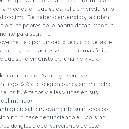
entender que aún no amaba a su prójimo como
la medida en que se es fiel a un credo, sino
l prójimo. De haberlo entendido, la orden
selo a los pobres no lo habría desanimado, ni
ento para seguirlo.
ovechar la oportunidad que sus ri­quezas le
s pobres, además de ser mucho más feliz,
ue su fe en Cristo era una «fe viva».
el capítulo 2 de Santiago sería verlo
tiago 1:27: «La religión pura y sin mancha
ar a los huérfanos y a las viudas en sus
 del mundo».
Santiago resalta nuevamente su in­terés por
asión no lo hace denunciando al rico, sino
os de iglesia que, careciendo de este