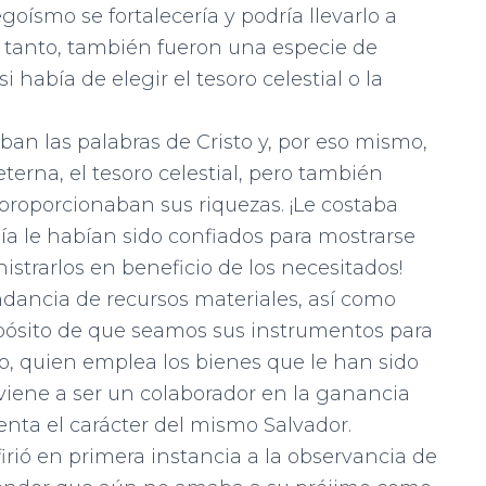
goísmo se fortalece­ría y podría llevarlo a
lo tanto, también fueron una especie de
había de elegir el tesoro celestial o la
ban las palabras de Cristo y, por eso mismo,
eterna, el tesoro celestial, pero también
proporcionaban sus rique­zas. ¡Le costaba
ía le habían sido confia­dos para mostrarse
trarlos en benefi­cio de los necesitados!
dancia de recursos materiales, así como
opósito de que seamos sus instru­mentos para
so, quien emplea los bienes que le han sido
iene a ser un colabora­dor en la ganancia
nta el carácter del mismo Salvador.
firió en primera instancia a la obser­vancia de