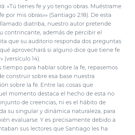
á: «Tú tienes fe y yo tengo obras. Muéstrame
fe por mis obras»» (Santiago 2:18). De esta
 llamado diatriba, nuestro autor pretende
su contrincante, además de percibir el
ita que su auditorio res­ponda dos preguntas
ué aprovechará si alguno dice que tiene fe
 (versículo 14).
 tiempo para hablar sobre la fe, repasemos
de construir sobre esa base nuestra
ón sobre la fe.
Entre las cosas que
quel momento destaca el hecho de esta no
njunto de creencias, ni es el hábito de
da su singular y dinámica naturaleza, para
bién evaluarse. Y es pre­cisamente debido a
ntaban sus lectores que Santiago les ha