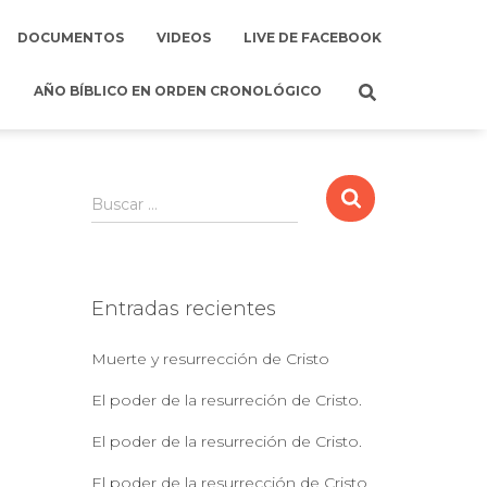
DOCUMENTOS
VIDEOS
LIVE DE FACEBOOK
AÑO BÍBLICO EN ORDEN CRONOLÓGICO
B
Buscar …
u
s
c
a
Entradas recientes
r
:
Muerte y resurrección de Cristo
El poder de la resurreción de Cristo.
El poder de la resurreción de Cristo.
El poder de la resurrección de Cristo