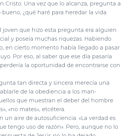
n Cristo. Una vez que lo alcanza, pregunta a
 bueno, ¿qué haré para heredar la vida
 joven que hizo esta pregunta era alguien
cial y poseía muchas riquezas. Habiendo
to, en cierto momento había llegado a pasar
uyo. Por eso, al saber que ese día pasaría
 perdería la oportunidad de encontrarse con
unta tan directa y sincera merecía una
hablarle de la obediencia a los man­
ellos que muestran el deber del hom­bre
», «no mates», etcétera.
n un aire de autosuficiencia. «La verdad es
ue tengo uso de razón». Pero, aunque no lo
respuesta de Jesús no lo ha dejado