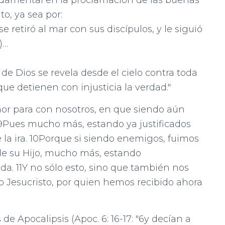
ndamental en la proclamación de las buenas
o, ya sea por:
se retiró al mar con sus discípulos, y le siguió
)…
a de Dios se revela desde el cielo contra toda
ue detienen con injusticia la verdad."
mor para con nosotros, en que siendo aún
 9Pues mucho más, estando ya justificados
 la ira. 10Porque si siendo enemigos, fuimos
 de su Hijo, mucho más, estando
ida. 11Y no sólo esto, sino que también nos
o Jesucristo, por quien hemos recibido ahora
de Apocalipsis (Apoc. 6: 16-17: "6y decían a