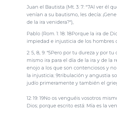
Juan el Bautista (Mt. 3: 7: "7Al ver él
venían a su bautismo, les decía: ¡Gene
de la ira venidera?"),
Pablo (Rom. 1: 18: 18Porque la ira de Di
impiedad e injusticia de los hombres q
2: 5, 8, 9: "5Pero por tu dureza y por t
mismo ira para el día de la ira y de la r
enojo a los que son contenciosos y n
la injusticia; 9tribulación y angustia
judío primeramente y también el grieg
12: 19: 19No os venguéis vosotros mism
Dios; porque escrito está: Mía es la ve