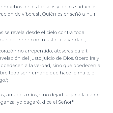
 que muchos de los fariseos y de los saduceos
ración de víboras! ¿Quién os enseñó a huir
os se revela desde el cielo contra toda
ue detienen con injusticia la verdad";
u corazón no arrepentido, atesoras para ti
evelación del justo juicio de Dios. 8pero ira y
o obedecen a la verdad, sino que obedecen a
 sobre todo ser humano que hace lo malo, el
o.";
os, amados míos, sino dejad lugar a la ira de
nganza, yo pagaré, dice el Señor.";