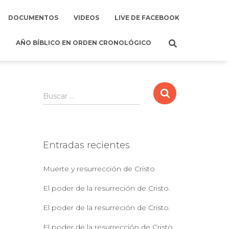
DOCUMENTOS
VIDEOS
LIVE DE FACEBOOK
AÑO BÍBLICO EN ORDEN CRONOLÓGICO
B
Buscar …
u
s
c
a
Entradas recientes
r
:
Muerte y resurrección de Cristo
El poder de la resurreción de Cristo.
El poder de la resurreción de Cristo.
El poder de la resurrección de Cristo