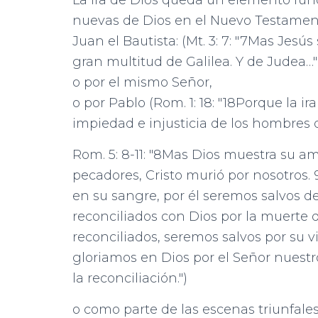
La ira de Dios queda un elemento fu
nuevas de Dios en el Nuevo Testament
Juan el Bautista: (Mt. 3: 7: "7Mas Jesús 
gran multitud de Galilea. Y de Judea…"
o por el mismo Señor,
o por Pablo (Rom. 1: 18: "18Porque la ir
impiedad e injusticia de los hombres q
Rom. 5: 8-11: "8Mas Dios muestra su a
pecadores, Cristo murió por nosotros.
en su sangre, por él seremos salvos de
reconciliados con Dios por la muerte
reconciliados, seremos salvos por su v
gloriamos en Dios por el Señor nuestr
la reconciliación.")
o como parte de las escenas triunfales 