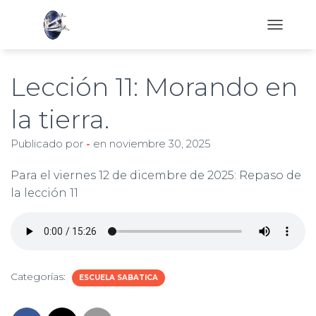
C
A
M
B
Lección 11: Morando en
I
A
la tierra.
R
M
Publicado por
-
en
noviembre 30, 2025
O
D
O
Para el viernes 12 de dicembre de 2025: Repaso de
D
la lección 11
E
N
A
V
E
G
Categorías:
A
ESCUELA SABATICA
C
I