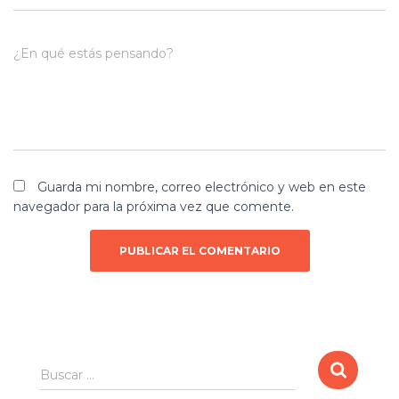
¿En qué estás pensando?
Guarda mi nombre, correo electrónico y web en este
navegador para la próxima vez que comente.
B
Buscar …
u