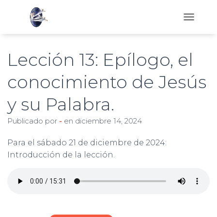
C
A
M
B
Lección 13: Epílogo, el
I
A
conocimiento de Jesús
R
M
y su Palabra.
O
D
O
Publicado por
-
en
diciembre 14, 2024
D
E
Para el sábado 21 de diciembre de 2024:
N
A
Introducción de la lección.
V
E
G
A
C
I