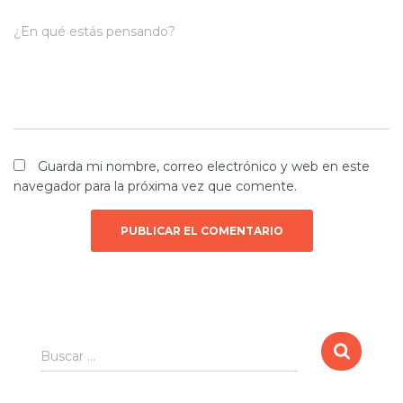
¿En qué estás pensando?
Guarda mi nombre, correo electrónico y web en este
navegador para la próxima vez que comente.
B
Buscar …
u
s