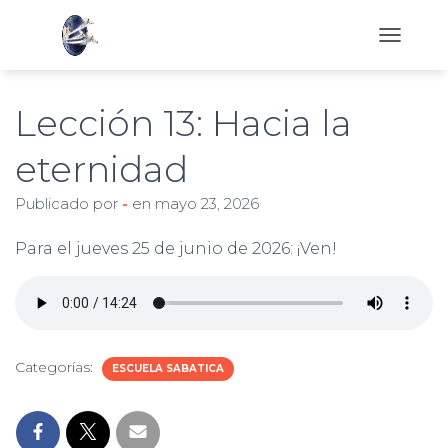
C
A
M
B
Lección 13: Hacia la
I
A
eternidad
R
M
Publicado por
-
en
mayo 23, 2026
O
D
O
Para el jueves 25 de junio de 2026: ¡Ven!
D
E
N
A
V
E
Categorías:
ESCUELA SABATICA
G
A
C
I