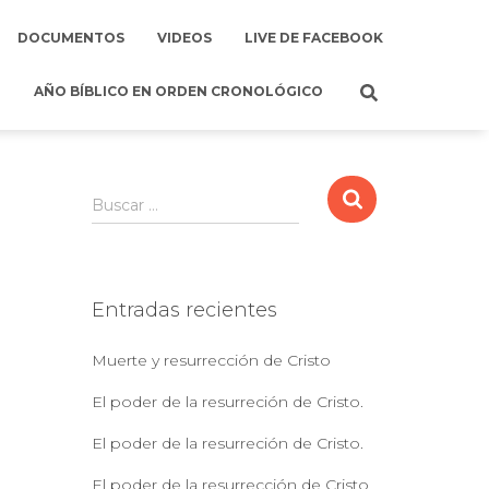
DOCUMENTOS
VIDEOS
LIVE DE FACEBOOK
AÑO BÍBLICO EN ORDEN CRONOLÓGICO
B
Buscar …
u
s
c
a
Entradas recientes
r
:
Muerte y resurrección de Cristo
El poder de la resurreción de Cristo.
El poder de la resurreción de Cristo.
El poder de la resurrección de Cristo