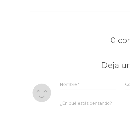
0 co
Deja u
Nombre
*
Co
¿En qué estás pensando?