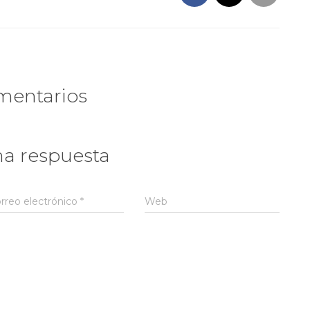
mentarios
na respuesta
rreo electrónico
*
Web