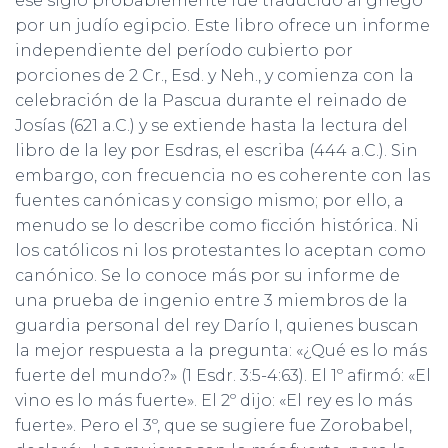
ese siglo probablemente fue traducido al griego
por un judío egipcio. Este libro ofrece un informe
independiente del período cubierto por
porciones de 2 Cr., Esd. y Neh., y comienza con la
celebración de la Pascua durante el reinado de
Josías (621 a.C.) y se extiende hasta la lectura del
libro de la ley por Esdras, el escriba (444 a.C.). Sin
embargo, con frecuencia no es coherente con las
fuentes canónicas y consigo mismo; por ello, a
menudo se lo describe como ficción histórica. Ni
los católicos ni los protestantes lo aceptan como
canónico. Se lo conoce más por su informe de
una prueba de ingenio entre 3 miembros de la
guardia personal del rey Darío I, quienes buscan
la mejor respuesta a la pregunta: «¿Qué es lo más
fuerte del mundo?» (1 Esdr. 3:5-4:63). El 1º afirmó: «El
vino es lo más fuerte». El 2º dijo: «El rey es lo más
fuerte». Pero el 3º, que se sugiere fue Zorobabel,