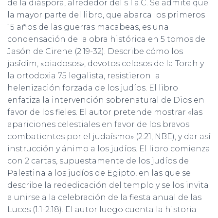
de la diáspora, alrededor del s I a.C. Se admite que
la mayor parte del libro, que abarca los primeros
15 años de las guerras macabeas, es una
condensación de la obra histórica en 5 tomos de
Jasón de Cirene (2:19-32). Describe cómo los
jasîdîm, «piadosos», devotos celosos de la Torah y
la ortodoxia 75 legalista, resistieron la
helenización forzada de los judíos. El libro
enfatiza la intervención sobrenatural de Dios en
favor de los fieles. El autor pretende mostrar «las
apariciones celestiales en favor de los bravos
combatientes por el judaísmo» (2:21, NBE), y dar así
instrucción y ánimo a los judíos. El libro comienza
con 2 cartas, supuestamente de los judíos de
Palestina a los judíos de Egipto, en las que se
describe la rededicación del templo y se los invita
a unirse a la celebración de la fiesta anual de las
Luces (1:1-2:18). El autor luego cuenta la historia