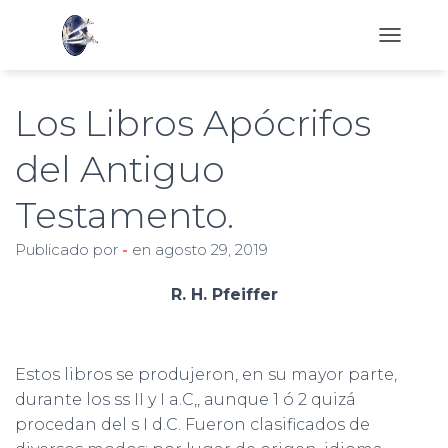
C
A
M
B
Los Libros Apócrifos
I
A
del Antiguo
R
M
Testamento.
O
D
O
Publicado por
-
en
agosto 29, 2019
D
E
R. H. Pfeiffer
N
A
V
E
Estos libros se produjeron, en su mayor parte,
G
A
durante los ss II y I a.C,, aunque 1 ó 2 quizá
C
procedan del s I d.C. Fueron clasificados de
I