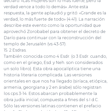
declaró: «Las mujeres son lo más fuerte, pero la
verdad vence a todo lo demás». Ante esta
respuesta, la gente aplaudió y gritó: «Grande es la
verdad, lo más fuerte de todo» (4:41). La narración
describe este evento como la oportunidad que
aprovechó Zorobabel para obtener el decreto de
Darío para continuar con la reconstrucción del
templo de Jerusalén (vs 43-57).
15. 2 Esdras.
También conocida como 4 Esdr. (o 3 Esdr. cuando,
como en el griego, Esd. y Neh. son considerados
un solo libro). Esta obra apocalíptica tiene una
historia literaria complicada. Las versiones
orientales en que nos ha llegado (siríaca, etiópica,
armenia, georgiana y 2 en árabe) sólo registran
los cps 3-14. Estos abarcan probablemente la
obra judía inicial, compuesta a fines del s I d.C.
Sólo las versiones latinas contienen el prefacio