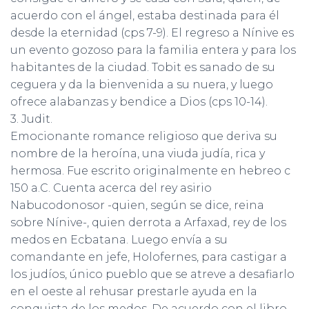
acuerdo con el ángel, estaba destinada para él
desde la eternidad (cps 7-9). El regreso a Nínive es
un evento gozoso para la familia entera y para los
habitantes de la ciudad. Tobit es sanado de su
ceguera y da la bienvenida a su nuera, y luego
ofrece alabanzas y bendice a Dios (cps 10-14).
3. Judit.
Emocionante romance religioso que deriva su
nombre de la heroína, una viuda judía, rica y
hermosa. Fue escrito originalmente en hebreo c
150 a.C. Cuenta acerca del rey asirio
Nabucodonosor -quien, según se dice, reina
sobre Nínive-, quien derrota a Arfaxad, rey de los
medos en Ecbatana. Luego envía a su
comandante en jefe, Holofernes, para castigar a
los judíos, único pueblo que se atreve a desafiarlo
en el oeste al rehusar prestarle ayuda en la
conquista de los medos. De acuerdo con el libro,