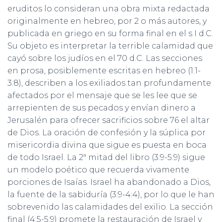
eruditos lo consideran una obra mixta redactada
originalmente en hebreo, por 2 o más autores, y
publicada en griego en su forma final en el s I d.C.
Su objeto es interpretar la terrible calamidad que
cayó sobre los judíos en el 70 d.C. Las secciones
en prosa, posiblemente escritas en hebreo (1:1-
3:8), describen a los exiliados tan profundamente
afectados por el mensaje que se les lee que se
arrepienten de sus pecados y envían dinero a
Jerusalén para ofrecer sacrificios sobre 76 el altar
de Dios. La oración de confesión y la súplica por
misericordia divina que sigue es puesta en boca
de todo Israel. La 2ª mitad del libro (3:9-5:9) sigue
un modelo poético que recuerda vivamente
porciones de Isaías. Israel ha abandonado a Dios,
la fuente de la sabiduría (3:9-4:4), por lo que le han
sobrevenido las calamidades del exilio. La sección
final (4:5-5:9) promete la restauración de Israel y