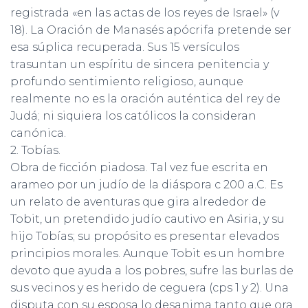
registrada «en las actas de los reyes de Israel» (v
18). La Oración de Manasés apócrifa pretende ser
esa súplica recuperada. Sus 15 versículos
trasuntan un espíritu de sincera penitencia y
profundo sentimiento religioso, aunque
realmente no es la oración auténtica del rey de
Judá; ni siquiera los católicos la consideran
canónica.
2. Tobías.
Obra de ficción piadosa. Tal vez fue escrita en
arameo por un judío de la diáspora c 200 a.C. Es
un relato de aventuras que gira alrededor de
Tobit, un pretendido judío cautivo en Asiria, y su
hijo Tobías; su propósito es presentar elevados
principios morales. Aunque Tobit es un hombre
devoto que ayuda a los pobres, sufre las burlas de
sus vecinos y es herido de ceguera (cps 1 y 2). Una
disputa con su esposa lo desanima tanto que ora