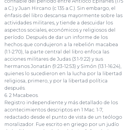
confiable del período entre Antíoco Epífanes (175
a.C.) y Juan Hircano (c 135 a.C.). Sin embargo, el
énfasis del libro descansa mayormente sobre las
actividades militares, y tiende a descuidar los
aspectos sociales, económicos y religiosos del
período. Después de dar un informe de los
hechos que condujeron a la rebelión macabea
(1:1-2:70), la parte central del libro enfoca las
acciones militares de Judas (3:1-9:22) y sus
hermanos Jonatán (9:23-12:53) y Simón (13:1-16:24),
quienes lo sucedieron en la lucha por la libertad
religiosa, primero, y por la libertad política
después.
6. 2 Macabeos.
Registro independiente y más detallado de los
acontecimientos descriptos en 1 Mac. 1-7,
redactado desde el punto de vista de un teólogo
moralizador. Fue escrito en griego por un judío