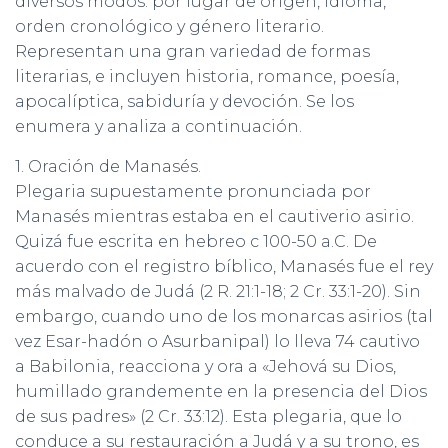
diversos modos: por lugar de origen, idioma,
Ó
N
orden cronológico y género literario.
Representan una gran variedad de formas
literarias, e incluyen historia, romance, poesía,
apocalíptica, sabiduría y devoción. Se los
enumera y analiza a continuación.
1. Oración de Manasés.
Plegaria supuestamente pronunciada por
Manasés mientras estaba en el cautiverio asirio.
Quizá fue escrita en hebreo c 100-50 a.C. De
acuerdo con el registro bíblico, Manasés fue el rey
más malvado de Judá (2 R. 21:1-18; 2 Cr. 33:1-20). Sin
embargo, cuando uno de los monarcas asirios (tal
vez Esar-hadón o Asurbanipal) lo lleva 74 cautivo
a Babilonia, reacciona y ora a «Jehová su Dios,
humillado grandemente en la presencia del Dios
de sus padres» (2 Cr. 33:12). Esta plegaria, que lo
conduce a su restauración a Judá y a su trono, es