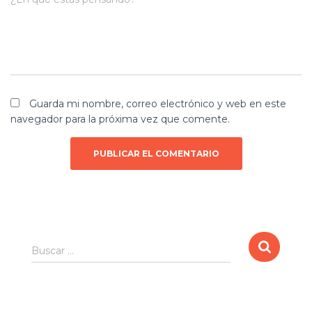
Guarda mi nombre, correo electrónico y web en este
navegador para la próxima vez que comente.
B
Buscar …
u
s
c
a