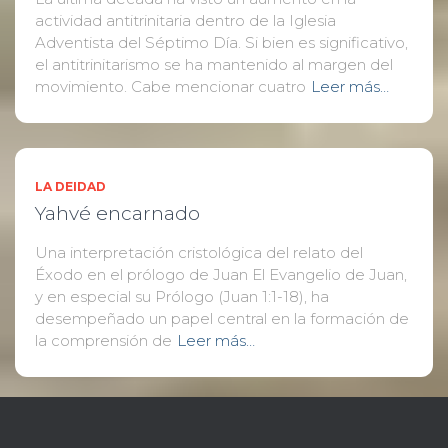
actividad antitrinitaria dentro de la Iglesia
Adventista del Séptimo Día. Si bien es significativo,
el antitrinitarismo se ha mantenido al margen del
movimiento. Cabe mencionar cuatro
Leer más…
LA DEIDAD
Yahvé encarnado
Una interpretación cristológica del relato del
Éxodo en el prólogo de Juan El Evangelio de Juan,
y en especial su Prólogo (Juan 1:1-18), ha
desempeñado un papel central en la formación de
la comprensión de
Leer más…