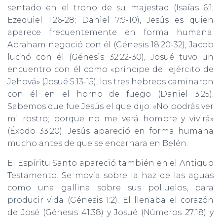
sentado en el trono de su majestad (Isaías 6:1;
Ezequiel 1:26-28; Daniel 7:9-10), Jesús es quien
aparece frecuentemente en forma humana.
Abraham negoció con él (Génesis 18:20-32), Jacob
luchó con él (Génesis 32:22-30), Josué tuvo un
encuentro con él como «príncipe del ejército de
Jehová» (Josué 5:13-15), los tres hebreos caminaron
con él en el horno de fuego (Daniel 3:25).
Sabemos que fue Jesús el que dijo: «No podrás ver
mi rostro; porque no me verá hombre y vivirá»
(Éxodo 33:20). Jesús apareció en forma humana
mucho antes de que se encarnara en Belén.
El Espíritu Santo apareció también en el Antiguo
Testamento. Se movía sobre la haz de las aguas
como una gallina sobre sus polluelos, para
producir vida (Génesis 1:2). El llenaba el corazón
de José (Génesis 41:38) y Josué (Números 27:18) y