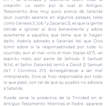
creación. La razón por la cual el Antiguo
Testamento dice muy poco acerca de Satanás
(aun cuando aparece en algunos pasajes, tales
como Génesis 3, Job 1 y Zacarías 3), es que la gente
tiende a ignorar al dios benevolente y adora
solamente a aquellos que teme que le hagan
daño. ¡Habría adorado a Satanás! Así que Dios
tomó sobre sí la responsabilidad por todo lo
ocurrido, aun el mal: «crío el mal» (Isaías 45:7); «el
espíritu malo por parte de Jehová» (1 Samuel
16:14); el Señor (Satanás) tentó a David (2 Samuel
24:1; 1 Corintios 21:1). Arriesgándose a ser mal
interpretado, Dios se hizo responsable por todo
lo que pasó, con tal de que su pueblo no adorara
a Satanás.
Puede verse la presencia de la Trinidad en el
Antiguo Testamento. Mientras el Padre -aparece