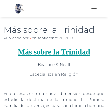
C
A
M
B
Más sobre la Trinidad
I
A
Publicado por
-
en
septiembre 20, 2019
R
M
O
Más sobre la Trinidad
D
O
D
Beatrice S. Neall
E
N
Especialista en Religión
A
V
E
G
Veo a Jesús en una nueva dimensión desde que
A
estudié la doctrina de la Trinidad. La Primera
C
I
Familia del universo, es para cada familia humana