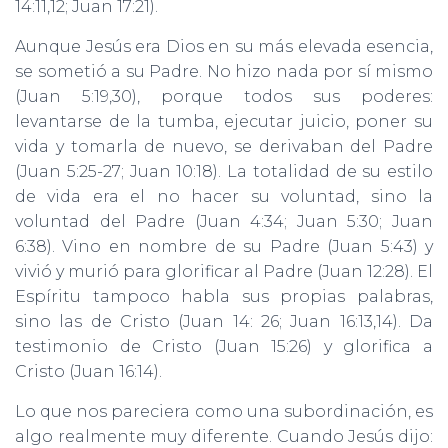
14:11,12; Juan 17:21).
Aunque Jesús era Dios en su más elevada esencia,
se sometió a su Padre. No hizo nada por sí mismo
(Juan 5:19,30), porque todos sus poderes:
levantarse de la tumba, ejecutar juicio, poner su
vida y tomarla de nuevo, se derivaban del Padre
(Juan 5:25-27; Juan 10:18). La totalidad de su estilo
de vida era el no hacer su voluntad, sino la
voluntad del Padre (Juan 4:34; Juan 5:30; Juan
6:38). Vino en nombre de su Padre (Juan 5:43) y
vivió y murió para glorificar al Padre (Juan 12:28). El
Espíritu tampoco habla sus propias palabras,
sino las de Cristo (Juan 14: 26; Juan 16:13,14). Da
testimonio de Cristo (Juan 15:26) y glorifica a
Cristo (Juan 16:14).
Lo que nos pareciera como una subordinación, es
algo realmente muy diferente. Cuando Jesús dijo: