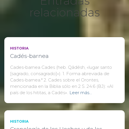
Entradas
relacionadas
HISTORIA
Cadés-barnea
Cades-barnea Cades (heb. Qâdêsh, «lugar santo
[sagrado, consagrado]»). 1. Forma abreviada de
Cades-barnea.* 2. Cades sobre el Orontes,
mencionada en la Biblia sólo en 2 S. 24:6 (BJ): «Al
país de los hititas, a Cadés».
Leer más…
HISTORIA