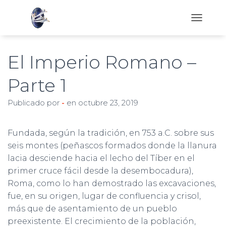
C
A
M
B
El Imperio Romano –
I
A
Parte 1
R
M
Publicado por
-
en
octubre 23, 2019
O
D
O
D
Fundada, según la tradición, en 753 a.C. sobre sus
E
seis montes (peñascos formados donde la llanura
N
lacia desciende hacia el lecho del Tíber en el
A
V
primer cruce fácil desde la desembocadura),
E
Roma, como lo han demostrado las excavaciones,
G
fue, en su origen, lugar de confluencia y crisol,
A
más que de asentamiento de un pueblo
C
I
preexistente. El crecimiento de la población,