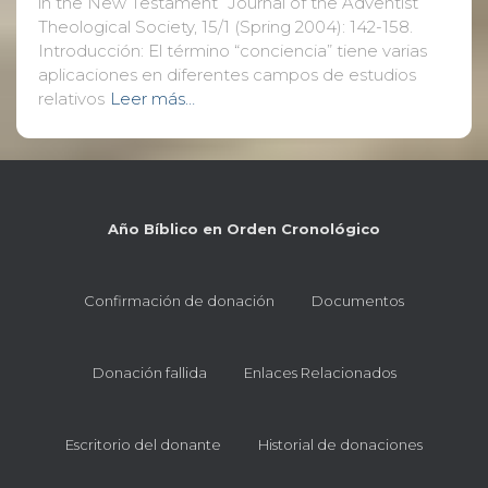
in the New Testament” Journal of the Adventist
Theological Society, 15/1 (Spring 2004): 142-158.
Introducción: El término “conciencia” tiene varias
aplicaciones en diferentes campos de estudios
relativos
Leer más…
Año Bíblico en Orden Cronológico
Confirmación de donación
Documentos
Donación fallida
Enlaces Relacionados
Escritorio del donante
Historial de donaciones