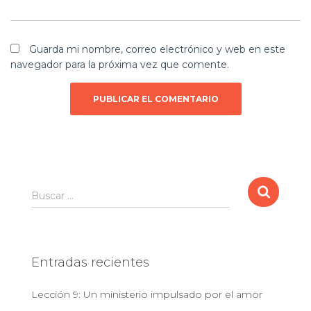
Guarda mi nombre, correo electrónico y web en este
navegador para la próxima vez que comente.
B
Buscar …
u
s
c
a
Entradas recientes
r
:
Lección 9: Un ministerio impulsado por el amor