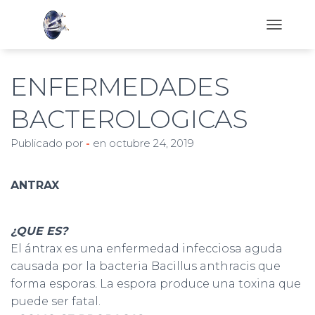
C
A
M
B
ENFERMEDADES
I
A
BACTEROLOGICAS
R
M
Publicado por
-
en
octubre 24, 2019
O
D
O
D
ANTRAX
E
N
A
¿QUE ES?
V
El ántrax es una enfermedad infecciosa aguda
E
G
causada por la bacteria Bacillus anthracis que
A
forma esporas. La espora produce una toxina que
C
puede ser fatal.
I