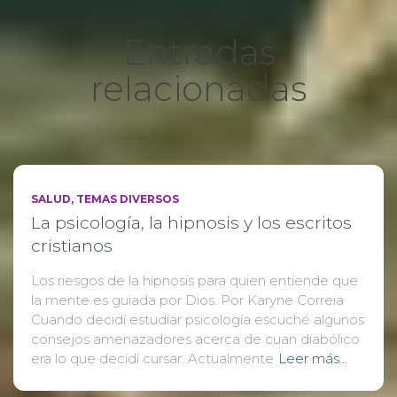
Entradas
relacionadas
SALUD
TEMAS DIVERSOS
La psicología, la hipnosis y los escritos
cristianos
Los riesgos de la hipnosis para quien entiende que
la mente es guiada por Dios. Por Karyne Correia
Cuando decidí estudiar psicología escuché algunos
consejos amenazadores acerca de cuan diabólico
era lo que decidí cursar. Actualmente
Leer más…