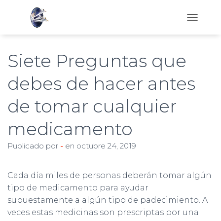
C
A
M
B
Siete Preguntas que
I
A
debes de hacer antes
R
M
de tomar cualquier
O
D
O
medicamento
D
E
Publicado por
-
en
octubre 24, 2019
N
A
V
Cada día miles de personas deberán tomar algún
E
G
tipo de medicamento para ayudar
A
supuestamente a algún tipo de padecimiento. A
C
veces estas medicinas son prescriptas por una
I