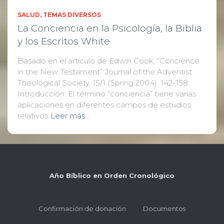
SALUD
TEMAS DIVERSOS
La Conciencia en la Psicología, la Biblia
y los Escritos White
Basado en el artículo de Edwin Cook, “Concience
in the New Testament” Journal of the Adventist
Theological Society, 15/1 (Spring 2004): 142-158.
Introducción: El término “conciencia” tiene varias
aplicaciones en diferentes campos de estudios
relativos
Leer más…
Año Bíblico en Orden Cronológico
Confirmación de donación
Documentos